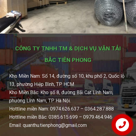
CÔNG TY TNHH TM & DỊCH VỤ VẬN TẢI
BẮC TIÊN PHONG
Kho Miền Nam: Số 14, đường số 10, khu phố 2, Quốc lộ
13, phường Hiệp Bình, TP HCM
Kho Miền Bắc: Kho số 8, đường Bãi Cát Lĩnh Nam,
phường Lĩnh Nam, TP Hà Nội.
Hottline miền Nam: 0974.626.637 – 0364.287.888
Hottline miền Bắc: 0385.615.699 – 0979.464.946
Email: quanthu.tienphong@gmail.com
Hotline 24/7