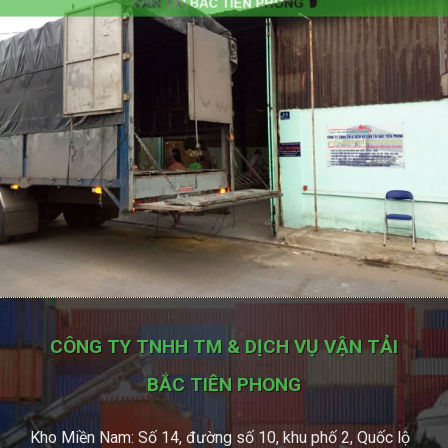
CÔNG TY TNHH TM & DỊCH VỤ VẬN TẢI
BẮC TIÊN PHONG
Kho Miền Nam: Số 14, đường số 10, khu phố 2, Quốc lộ