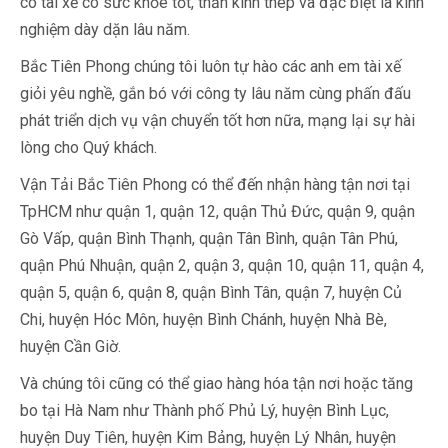
có tài xế có sức khỏe tốt, thần kinh thép và đặc biệt là kinh
nghiệm dày dặn lâu năm.
Bắc Tiên Phong chúng tôi luôn tự hào các anh em tài xế
giỏi yêu nghề, gắn bó với công ty lâu năm cùng phấn đấu
phát triển dịch vụ vận chuyển tốt hơn nữa, mạng lại sự hài
lòng cho Quý khách.
Vận Tải Bắc Tiên Phong có thể đến nhận hàng tận nơi tại
TpHCM như quận 1, quận 12, quận Thủ Đức, quận 9, quận
Gò Vấp, quận Bình Thạnh, quận Tân Bình, quận Tân Phú,
quận Phú Nhuận, quận 2, quận 3, quận 10, quận 11, quận 4,
quận 5, quận 6, quận 8, quận Bình Tân, quận 7, huyện Củ
Chi, huyện Hóc Môn, huyện Bình Chánh, huyện Nhà Bè,
huyện Cần Giờ.
Và chúng tôi cũng có thể giao hàng hóa tận nơi hoặc tăng
bo tại Hà Nam như Thành phố Phủ Lý, huyện Bình Lục,
huyện Duy Tiên, huyện Kim Bảng, huyện Lý Nhân, huyện