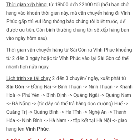
Thời gian xếp hàng:
từ 18h00 đến 22h00 tối (nếu bạn chở
hàng vào khoản thời gian này, mà cần chuyển hàng đi Vĩnh
Phúc gấp thì vui lòng thông báo chúng tôi biết trước, để
được ưu tiên. Còn bình thường chúng tôi sẽ xếp hàng bạn
vào ngày hôm sau).
Thời gian vận chuyển hàng
từ Sài Gòn ra Vĩnh Phúc khoảng
từ 2 đến 3 ngày hoặc từ Vĩnh Phúc vào lại Sài Gòn có thể
nhanh hơn nửa ngày.
Lịch trình xe tải chạy
2 đến 3 chuyến/ ngày, xuất phát từ
Sài Gòn
-> Đồng Nai -> Bình Thuận -> Ninh Thuận -> Khánh
Hoà -> Phú Yên -> Bình Định -> Quảng Ngãi -> Quảng Nam
-> Đà Nẵng -> (từ đây có thể trả hàng dọc đường) Huế ->
Quảng Trị -> Quảng Bình -> Hà Tĩnh -> Nghệ An -> Thanh
Hóa -> Ninh Bình -> Hà Nam -> tập kết tại Hà Nội -> giao
hàng lên
Vĩnh Phúc
.