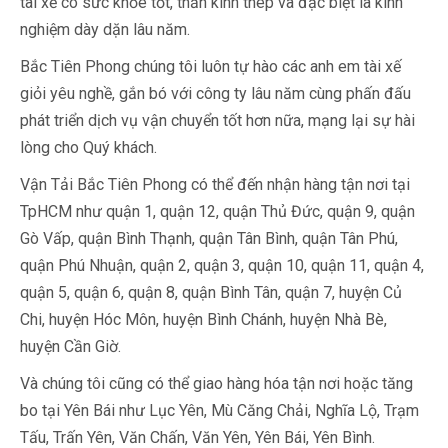
tài xế có sức khỏe tốt, thần kinh thép và đặc biệt là kinh
nghiệm dày dặn lâu năm.
Bắc Tiên Phong chúng tôi luôn tự hào các anh em tài xế
giỏi yêu nghề, gắn bó với công ty lâu năm cùng phấn đấu
phát triển dịch vụ vận chuyển tốt hơn nữa, mạng lại sự hài
lòng cho Quý khách.
Vận Tải Bắc Tiên Phong có thể đến nhận hàng tận nơi tại
TpHCM như quận 1, quận 12, quận Thủ Đức, quận 9, quận
Gò Vấp, quận Bình Thạnh, quận Tân Bình, quận Tân Phú,
quận Phú Nhuận, quận 2, quận 3, quận 10, quận 11, quận 4,
quận 5, quận 6, quận 8, quận Bình Tân, quận 7, huyện Củ
Chi, huyện Hóc Môn, huyện Bình Chánh, huyện Nhà Bè,
huyện Cần Giờ.
Và chúng tôi cũng có thể giao hàng hóa tận nơi hoặc tăng
bo tại Yên Bái như Lục Yên, Mù Căng Chải, Nghĩa Lộ, Trạm
Tấu, Trấn Yên, Văn Chấn, Văn Yên, Yên Bái, Yên Bình.