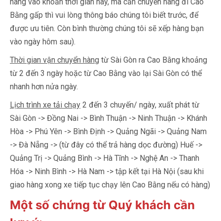
hàng vào khoản thời gian này, mà cần chuyển hàng đi Cao
Bằng gấp thì vui lòng thông báo chúng tôi biết trước, để
được ưu tiên. Còn bình thường chúng tôi sẽ xếp hàng bạn
vào ngày hôm sau).
Thời gian vận chuyển hàng
từ Sài Gòn ra Cao Bằng khoảng
từ 2 đến 3 ngày hoặc từ Cao Bằng vào lại Sài Gòn có thể
nhanh hơn nửa ngày.
Lịch trình xe tải chạy
2 đến 3 chuyến/ ngày, xuất phát từ
Sài Gòn -> Đồng Nai -> Bình Thuận -> Ninh Thuận -> Khánh
Hòa -> Phú Yên -> Bình Định -> Quảng Ngãi -> Quảng Nam
-> Đà Nẵng -> (từ đây có thể trả hàng dọc đường) Huế ->
Quảng Trị -> Quảng Bình -> Hà Tĩnh -> Nghệ An -> Thanh
Hóa -> Ninh Bình -> Hà Nam -> tập kết tại Hà Nội (sau khi
giao hàng xong xe tiếp tục chạy lên Cao Bằng nếu có hàng)
Một số chứng từ Quý khách cần