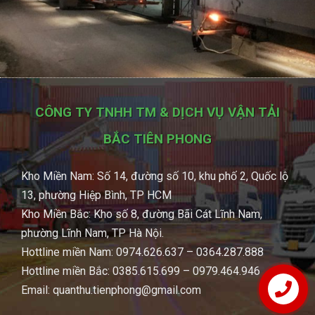
CÔNG TY TNHH TM & DỊCH VỤ VẬN TẢI
BẮC TIÊN PHONG
Kho Miền Nam: Số 14, đường số 10, khu phố 2, Quốc lộ
13, phường Hiệp Bình, TP HCM
Kho Miền Bắc: Kho số 8, đường Bãi Cát Lĩnh Nam,
phường Lĩnh Nam, TP Hà Nội.
Hottline miền Nam: 0974.626.637 – 0364.287.888
Hottline miền Bắc: 0385.615.699 – 0979.464.946
Email: quanthu.tienphong@gmail.com
Hotline 24/7