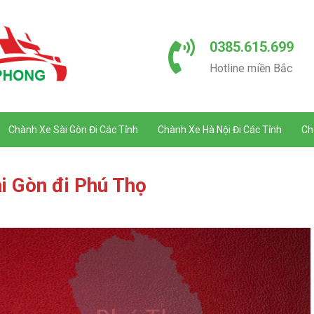
0385.615.699
Hotline miền Bắc
Chành Xe Sài Gòn Đi Các Tỉnh
Chành Xe Hà Nội Đi Các Tỉnh
Ch
i Gòn đi Phú Thọ