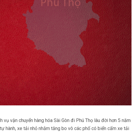
ch vụ vận chuyển hàng hóa Sài Gòn đi Phú Thọ lâu đời hơn 5 năm
 tự hành, xe tải nhỏ nhằm tăng bo vô các phố có biển cấm xe tải