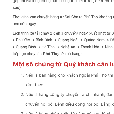
gấp thì vui lòng thông báo chúng tôi biết trước, để được
sau).
Thời gian vận chuyển hàng
từ Sài Gòn ra Phú Thọ khoảng t
hơn nửa ngày.
Lịch trình xe tải chạy
2 đến 3 chuyến/ ngày, xuất phát từ
S
> Phú Yên -> Bình Định -> Quảng Ngãi -> Quảng Nam -> 
> Quảng Bình -> Hà Tĩnh -> Nghệ An -> Thanh Hóa -> Ninh 
tiếp tục chạy lên
Phú Thọ
nếu có hàng)
Một số chứng từ Quý khách cần lư
Nếu là bán hàng cho khách ngoài Phú Thọ thì
kèm theo.
Nếu là hàng công ty chuyển ra chi nhánh, đại 
chuyển nội bộ, Lệnh điều động nội bộ, Bảng 
Nếu là hàng nhập khẩu từ cảng về sau đó chu