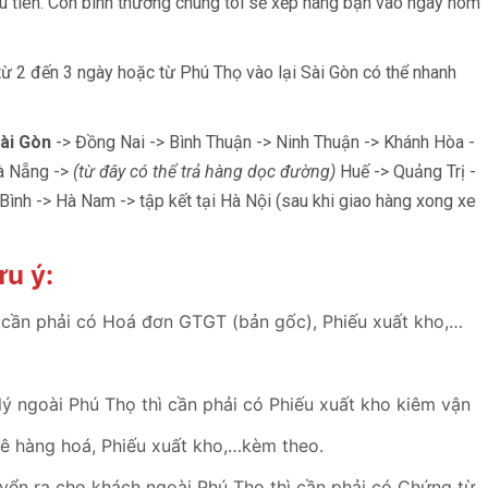
 ưu tiên. Còn bình thường chúng tôi sẽ xếp hàng bạn vào ngày hôm
ừ 2 đến 3 ngày hoặc từ Phú Thọ vào lại Sài Gòn có thể nhanh
ài Gòn
-> Đồng Nai -> Bình Thuận -> Ninh Thuận -> Khánh Hòa -
Đà Nẵng ->
(từ đây có thể trả hàng dọc đường)
Huế -> Quảng Trị -
Bình -> Hà Nam -> tập kết tại Hà Nội (sau khi giao hàng xong xe
u ý:
 cần phải có Hoá đơn GTGT (bản gốc), Phiếu xuất kho,…
lý ngoài Phú Thọ thì cần phải có Phiếu xuất kho kiêm vận
kê hàng hoá, Phiếu xuất kho,…kèm theo.
yển ra cho khách ngoài Phú Thọ thì cần phải có Chứng từ