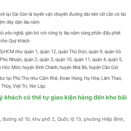
ề lại Sài Gòn là tuyến vận chuyển đường dài nên rất cần có tài
hiệm dày dặn lâu năm.
iỏi yêu nghề, gắn bó với công ty lâu năm cùng phấn đấu phát
g cho Quý khách.
i TpHCM như quận 1, quận 12, quận Thủ Đức, quận 9, quận Gò
Phú Nhuận, quận 2, quận 3, quận 10, quận 11, quận 4, quận 5,
ện Hóc Môn, huyện Bình Chánh, huyện Nhà Bè, huyện Cần Giờ.
g bo tại Phú Thọ như Cẩm Khê, Đoan Hùng, Hạ Hòa, Lâm Thao,
hủy, Việt Trì, Yên Lập.
ý khách có thể tự giao kiện hàng đến kho bãi
, đường số 10, khu phố 2, Quốc lộ 13, phường Hiệp Bình,